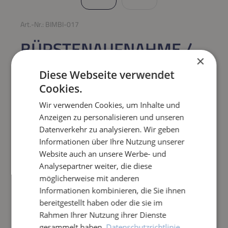
Art.-Nr.:
BIMBI-017
BÜRSTENAUFNAHME /
×
BÜRSTENHALTER FÜR
Diese Webseite verwendet
BIMBI 11 BÜRSTE
Cookies.
Wir verwenden Cookies, um Inhalte und
Regulärer Preis:
14,90 €
Anzeigen zu personalisieren und unseren
Datenverkehr zu analysieren. Wir geben
Preise inkl. MwSt. zzgl. Versandkosten
Informationen über Ihre Nutzung unserer
Website auch an unsere Werbe- und
Analysepartner weiter, die diese
Produkt Anzahl: Gib den gewünschten Wert e
IN DEN WARENKORB
möglicherweise mit anderen
Informationen kombinieren, die Sie ihnen
Frage zum Artikel
bereitgestellt haben oder die sie im
Rahmen Ihrer Nutzung ihrer Dienste
gesammelt haben.
Datenschutzrichtlinie