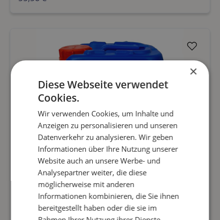
Fadenalgen und die Bildung von Cyanobakterien
verhindert. Das Mittel ist umweltneutral und
unbedenklich für Menschen, Tiere und Pflanzen.
Dosierung: Beginnen Sie mit einer Dosis von 250
ml auf 10.000 l Wasser und setzten Sie
×
anschließend mit wöchentlich 50 ml fort. Holen
Diese Webseite verwendet
Sie zunächst so viele Fadenalgen wie möglich
Cookies.
manuell aus dem Teich. Anschließend das
Präparat gleichmäßig auf die Wasseroberfläche
Wir verwenden Cookies, um Inhalte und
Anzeigen zu personalisieren und unseren
streuen oder über den Skimmer verteilen.
Datenverkehr zu analysieren. Wir geben
Informationen über Ihre Nutzung unserer
Website auch an unsere Werbe- und
Analysepartner weiter, die diese
möglicherweise mit anderen
HUMIBAK, 5 L
Informationen kombinieren, die Sie ihnen
bereitgestellt haben oder die sie im
Rahmen Ihrer Nutzung ihrer Dienste