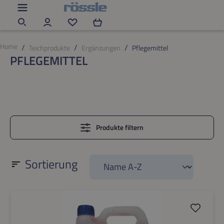
Zum Hauptinhalt springen
Du hast 0 Produkte auf dem Merkzettel
Home
Teichprodukte
Ergänzungen
Pflegemittel
PFLEGEMITTEL
Produkte filtern
Sortierung