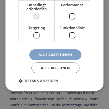
Unbedingt
Performance
erforderlich
Targeting
Funktionalität
ALLE AKZEPTIEREN
TEAM MONTAGE
ALLE ABLEHNEN
Maxim baut jeden einzelnen Sauger in unserer
Montage zusammen. Mit Präzision und Können ist er
DETAILS ANZEIGEN
verantwortlich für die gleichbleibende Qualität
unserer Produkte, damit unsere Kunden auch nach
Jahren noch zufrieden sind. Stefan ist unsere Allround
Waffe. Er kümmert sich um die Vormontage und hilft