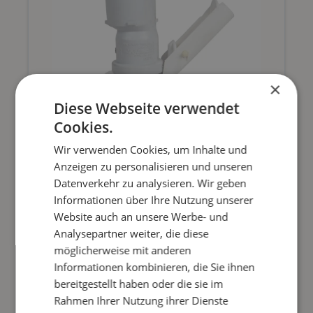
Teichschlammsaugern Torpedo und Torpedo
auch fest anhaftende Ablagerungen effektiv
Ultra
entfernt und direkt abgesaugt. Durch ihren
dualen Sauganschluss (ø 38 mm und ø 50
mm) ist die runde Saugbürste kompatibel
×
mit den Teichschlammsaugern FANGO
Diese Webseite verwendet
2000, TORPEDO und TORPEDO ULTRA -
Cookies.
und somit flexibel bei unterschiedlichen
Geräten einsetzbar. Vorteile der runden
Wir verwenden Cookies, um Inhalte und
Saugbürste im Überblick: - Effektives Lösen
Anzeigen zu personalisieren und unseren
SAUGBÜRSTE RUND
von Verschmutzungen und Verkrustungen -
Datenverkehr zu analysieren. Wir geben
Informationen über Ihre Nutzung unserer
Manuelles Bürsten für gezielte Reinigung -
Website auch an unsere Werbe- und
Durchmesser von 20 cm für flächige
Runde Saugbürste ø 8 cm -
Analysepartner weiter, die diese
Anwendungen - Dualer Sauganschluss (ø
Präzisionsreinigung für Ecken und schwer
49,80 €*
möglicherweise mit anderen
38 mm & ø 50 mm) - Kompatibel mit
zugängliche Stellen Die runde Saugbürste
Informationen kombinieren, die Sie ihnen
FANGO 2000, TORPEDO und TORPEDO
mit ø 8 cm Durchmesser wurde speziell für
bereitgestellt haben oder die sie im
ULTRA
die Reinigung von Ecken, Stufen und
Rahmen Ihrer Nutzung ihrer Dienste