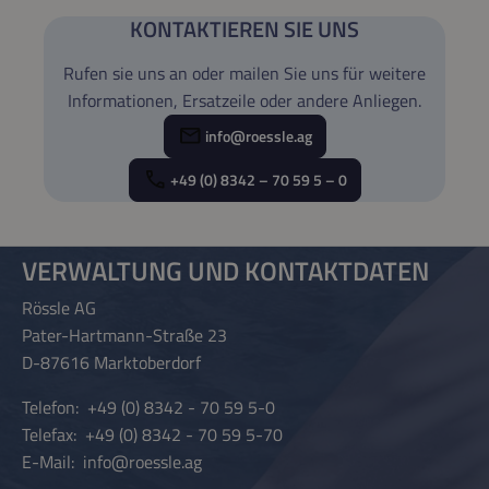
Verbindungsschlauch (1 m, ø 50 mm) und
Insbesondere bei Teichen mit Kiesbelag am
KONTAKTIEREN SIE UNS
Filterschwamm - Kompatibel mit den
Boden und viel Biomasseeintrag empfehlen
Rufen sie uns an oder mailen Sie uns für weitere
Teichschlammsaugern TORPEDO und
wir die Verwendung eines Vorabscheiders,
Informationen, Ersatzeile oder andere Anliegen.
TORPEDO ULTRA Bitte beachten Sie: Der
der diese eingesaugten Stoffe herausfiltert
Vorabscheider ist ausschließlich für
info@roessle.ag
und den Verschleiß am Sauger reduziert.
Teichschlammsauger geeignet und nicht für
Der für die Teichschlammsauger der Rössle
+49 (0) 8342 – 70 59 5 – 0
den Einsatz mit Pumpen bestimmt.
AG konzipierte Vorabscheider ULTRA kann
in drei Varianten verwendet werden: Mit
dem Schwammfilter wird feiner Schmutz
VERWALTUNG UND KONTAKTDATEN
ausgefiltert, der Einsatz des Lochgitters hält
Rössle AG
Ästchen oder Fadenalgen zurück. Ganz
Pater-Hartmann-Straße 23
ohne Einsatz beschränkt sich der
D-87616 Marktoberdorf
Vorabscheider auf die reine
Schwerkraftfilterung bspw. für Steine und
Telefon:
+49 (0) 8342 - 70 59 5-0
Telefax:
+49 (0) 8342 - 70 59 5-70
Laub. Um den Transport zu erleichtern
E-Mail:
info@roessle.ag
empfehlen wir die Verwendung des