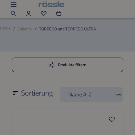
Zum Hauptinhalt springen
Du hast 0 Produkte auf dem Merkzettel
Home
Zubehör
TORPEDO und TORPEDO ULTRA
Produkte filtern
Sortierung