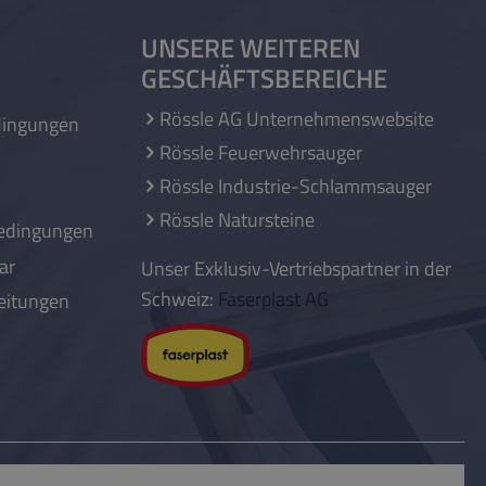
UNSERE WEITEREN
GESCHÄFTSBEREICHE
Rössle AG Unternehmenswebsite
dingungen
Rössle Feuerwehrsauger
Rössle Industrie-Schlammsauger
Rössle Natursteine
edingungen
ar
Unser Exklusiv-Vertriebspartner in der
Schweiz:
Faserplast AG
eitungen
© Copyright 2026 | Rössle AG
– Technik für saubere Teiche