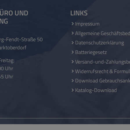
ÜRO UND
LINKS
UNG
Impressum
Allgemeine Geschäftsbe
rg-Fendt-Straße 50
Datenschutzerklärung
rktoberdorf
Batteriegesetz
reitag:
Versand-und-Zahlungsb
00 Uhr
Widerrufsrecht & Formul
45 Uhr
Download Gebrauchsanl
Katalog-Download