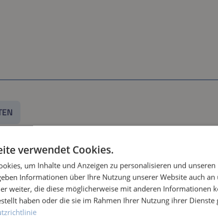
TEN
ite verwendet Cookies.
okies, um Inhalte und Anzeigen zu personalisieren und unseren
 geben Informationen über Ihre Nutzung unserer Website auch an
er weiter, die diese möglicherweise mit anderen Informationen k
estellt haben oder die sie im Rahmen Ihrer Nutzung ihrer Dienst
zrichtlinie
pedo und Toredo Ultra - Wasser filtern statt verlieren