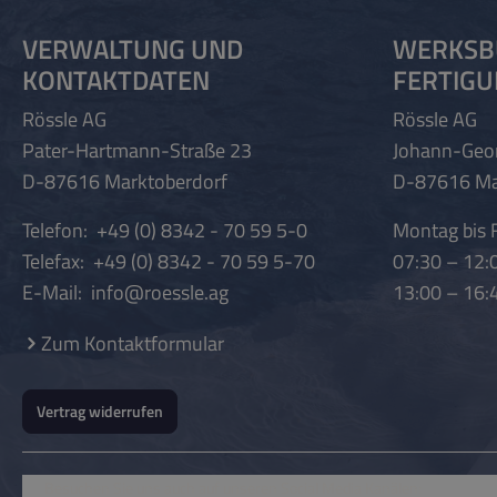
VERWALTUNG UND
WERKSB
KONTAKTDATEN
FERTIG
Rössle AG
Rössle AG
Pater-Hartmann-Straße 23
Johann-Geo
D-87616 Marktoberdorf
D-87616 Ma
Telefon:
+49 (0) 8342 - 70 59 5-0
Montag bis F
Telefax:
+49 (0) 8342 - 70 59 5-70
07:30 – 12:
E-Mail:
info@roessle.ag
13:00 – 16:
Zum Kontaktformular
Vertrag widerrufen
Besuchen Sie uns auch auf unseren Social Media Kanälen: