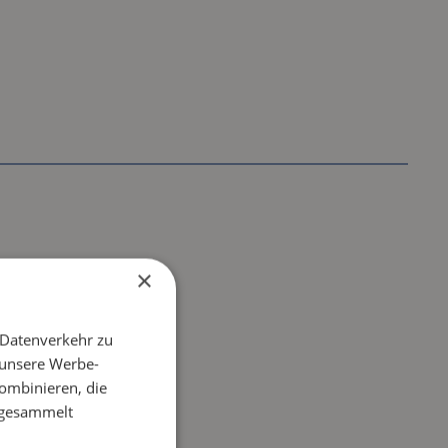
×
 Datenverkehr zu
 unsere Werbe-
ombinieren, die
e gesammelt