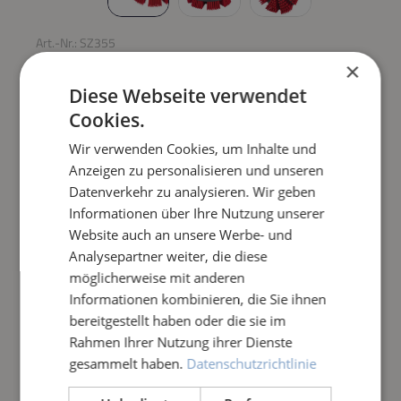
Art.-Nr.:
SZ355
×
SAUGBÜRSTE Ø 20 CM
Diese Webseite verwendet
Cookies.
Regulärer Preis:
169,00 €
Wir verwenden Cookies, um Inhalte und
Anzeigen zu personalisieren und unseren
Preise inkl. MwSt. zzgl. Versandkosten
Datenverkehr zu analysieren. Wir geben
Informationen über Ihre Nutzung unserer
Produkt Anzahl: Gib den gewünschten Wert e
IN DEN WARENKORB
Website auch an unsere Werbe- und
Analysepartner weiter, die diese
möglicherweise mit anderen
Frage zum Artikel
Informationen kombinieren, die Sie ihnen
bereitgestellt haben oder die sie im
Rahmen Ihrer Nutzung ihrer Dienste
gesammelt haben.
Datenschutzrichtlinie