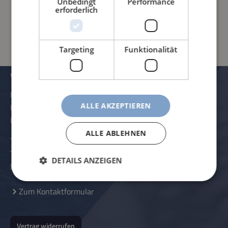
Unbedingt
Performance
erforderlich
PRODUKTINFORMATIONEN
Targeting
Funktionalität
VERWALTUNG UND KONTAKTDATEN
Rössle AG
ALLE AKZEPTIEREN
Pater-Hartmann-Straße 23
D-87616 Marktoberdorf
ALLE ABLEHNEN
Telefon:
+49 (0) 8342 - 70 59 5-0
Telefax:
+49 (0) 8342 - 70 59 5-70
DETAILS ANZEIGEN
E-Mail:
info@roessle.ag
Zum Kontaktformular
Vertrag widerrufen