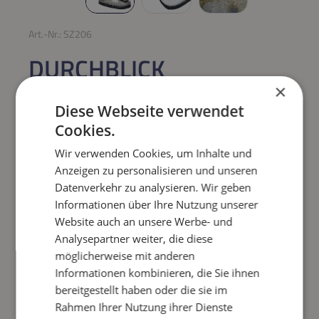
Art.-Nr.:
SZ206
DURCHBLICK
MULMGLOCKE
×
Diese Webseite verwendet
Cookies.
Regulärer Preis:
167,50 €
Wir verwenden Cookies, um Inhalte und
Preise inkl. MwSt. zzgl. Versandkosten
Anzeigen zu personalisieren und unseren
Datenverkehr zu analysieren. Wir geben
Informationen über Ihre Nutzung unserer
Produkt Anzahl: Gib den gewünschten Wert e
IN DEN WARENKORB
Website auch an unsere Werbe- und
Analysepartner weiter, die diese
Frage zum Artikel
möglicherweise mit anderen
Informationen kombinieren, die Sie ihnen
bereitgestellt haben oder die sie im
Rahmen Ihrer Nutzung ihrer Dienste