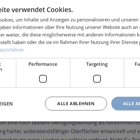
ite verwendet Cookies.
okies, um Inhalte und Anzeigen zu personalisieren und unseren
 geben Informationen über Ihre Nutzung unserer Website auch an
er weiter, die diese möglicherweise mit anderen Informationen k
estellt haben oder die sie im Rahmen Ihrer Nutzung ihrer Dienst
zrichtlinie
t
Performance
Targeting
Fu
h
EIGEN
ALLE ABLEHNEN
ALLE A
 die BIBER 22 BÜRSTE erleichtern sich mittlerweile viele T
elt eine noch bessere Reinigungswirkung als herkömmliche
ng harter, widerstandsfähiger Oberflächen entwickelt und ei
erschmutzungen werden zuverlässig entfernt. Nicht für Teic