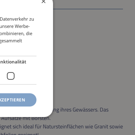
×
 Datenverkehr zu
 unsere Werbe-
ombinieren, die
e gesammelt
nktionalität
KZEPTIEREN
eichbesitzer die Reinigung ihres Gewässers. Das
 Aufsätze mit Borsten.
gnet sich ideal für Natursteinflächen wie Granit sowie
hfolien geeignet!