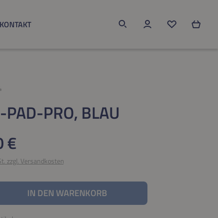
KONTAKT
Du hast 0 Produk
4
-PAD-PRO, BLAU
eis:
0 €
St. zzgl. Versandkosten
nzahl: Gib den gewünschten Wert ein oder be
IN DEN WARENKORB