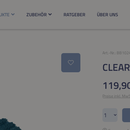
UKTE
ZUBEHÖR
RATGEBER
ÜBER UNS
Art.-Nr.:
BB102
CLEAR
Regulärer Pr
119,9
Preise inkl. Mw
Produkt A