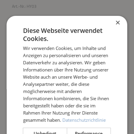
Art.-Nr.:
HY03
ALGOSPLIT 1 KG
×
Diese Webseite verwendet
Regulärer Preis:
34,90 €
Cookies.
Wir verwenden Cookies, um Inhalte und
Inhalt:
1 Kilogramm
Anzeigen zu personalisieren und unseren
Preise inkl. MwSt. zzgl. Versandkosten
Datenverkehr zu analysieren. Wir geben
Informationen über Ihre Nutzung unserer
Produkt Anzahl: Gib den gewünschten Wert e
IN DEN WARENKORB
Website auch an unsere Werbe- und
Analysepartner weiter, die diese
Frage zum Artikel
möglicherweise mit anderen
Informationen kombinieren, die Sie ihnen
bereitgestellt haben oder die sie im
Rahmen Ihrer Nutzung ihrer Dienste
gesammelt haben.
Datenschutzrichtlinie
Unbedingt
Performance