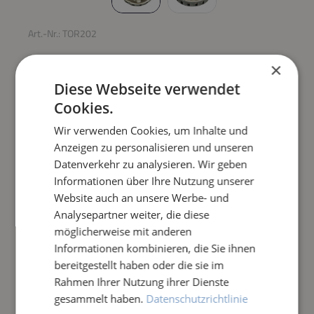
Art.-Nr.:
TOR202
TORPEDO ULTRA
×
SAUGTURBINE
Diese Webseite verwendet
Cookies.
Regulärer Preis:
219,00 €
Wir verwenden Cookies, um Inhalte und
Anzeigen zu personalisieren und unseren
Datenverkehr zu analysieren. Wir geben
Preise inkl. MwSt. zzgl. Versandkosten
Informationen über Ihre Nutzung unserer
Website auch an unsere Werbe- und
Produkt Anzahl: Gib den gewünschten Wert e
IN DEN WARENKORB
Analysepartner weiter, die diese
möglicherweise mit anderen
Frage zum Artikel
Informationen kombinieren, die Sie ihnen
bereitgestellt haben oder die sie im
Rahmen Ihrer Nutzung ihrer Dienste
gesammelt haben.
Datenschutzrichtlinie