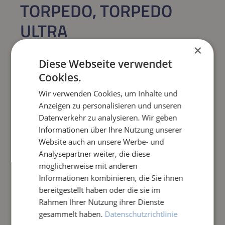
TORPEDO, TORPEDO
ULTRA
VERSCHLUSSKLAMMER
×
Diese Webseite verwendet
Regulärer Preis:
26,94 €
Cookies.
Wir verwenden Cookies, um Inhalte und
Preise inkl. MwSt. zzgl. Versandkosten
Anzeigen zu personalisieren und unseren
Sofort verfügbar,
Lieferzeit: 1-3 Tage
Datenverkehr zu analysieren. Wir geben
Informationen über Ihre Nutzung unserer
Website auch an unsere Werbe- und
Produkt Anzahl: Gib den gewünschten Wert e
IN DEN WARENKORB
Analysepartner weiter, die diese
möglicherweise mit anderen
Frage zum Artikel
Informationen kombinieren, die Sie ihnen
bereitgestellt haben oder die sie im
Rahmen Ihrer Nutzung ihrer Dienste
gesammelt haben.
Datenschutzrichtlinie