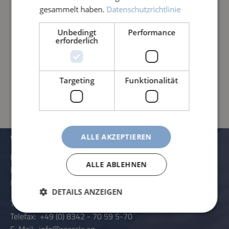
gesammelt haben.
Datenschutzrichtlinie
Unbedingt
Performance
erforderlich
PRODUKTINFORMATIONEN
Targeting
Funktionalität
VERWALTUNG UND KONTAKTDATEN
ALLE AKZEPTIEREN
Rössle AG
ALLE ABLEHNEN
Pater-Hartmann-Straße 23
D-87616 Marktoberdorf
DETAILS ANZEIGEN
Telefon:
+49 (0) 8342 - 70 59 5-0
Telefax:
+49 (0) 8342 - 70 59 5-70