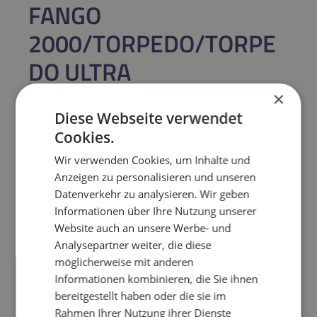
FANGO
2000/TORPEDO/TORPE
DO ULTRA
GRIFFSTANGENHALTERU
×
Diese Webseite verwendet
NG
Cookies.
Regulärer Preis:
Wir verwenden Cookies, um Inhalte und
16,66 €
Anzeigen zu personalisieren und unseren
Datenverkehr zu analysieren. Wir geben
Preise inkl. MwSt. zzgl. Versandkosten
Informationen über Ihre Nutzung unserer
Sofort verfügbar,
Lieferzeit: 1-3 Tage
Website auch an unsere Werbe- und
Analysepartner weiter, die diese
Produkt Anzahl: Gib den gewünschten Wert e
möglicherweise mit anderen
IN DEN WARENKORB
Informationen kombinieren, die Sie ihnen
bereitgestellt haben oder die sie im
Frage zum Artikel
Rahmen Ihrer Nutzung ihrer Dienste