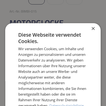
Art.-Nr.:
BIMBI-015
MOTORGLOCKE
×
INNENSEITIG FÜR BIMBI
Diese Webseite verwendet
11 BÜRSTE
Cookies.
Wir verwenden Cookies, um Inhalte und
Regulärer Preis:
37,08 €
Anzeigen zu personalisieren und unseren
Datenverkehr zu analysieren. Wir geben
Preise inkl. MwSt. zzgl. Versandkosten
Informationen über Ihre Nutzung unserer
Website auch an unsere Werbe- und
Analysepartner weiter, die diese
Produkt Anzahl: Gib den gewünschten Wert e
IN DEN WARENKORB
möglicherweise mit anderen
Informationen kombinieren, die Sie ihnen
Frage zum Artikel
bereitgestellt haben oder die sie im
Rahmen Ihrer Nutzung ihrer Dienste
gesammelt haben.
Datenschutzrichtlinie