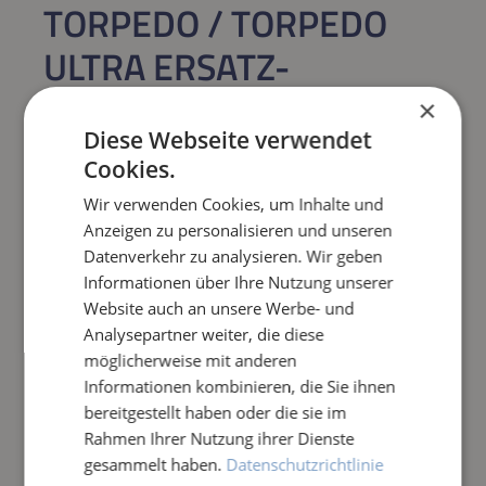
TORPEDO / TORPEDO
ULTRA ERSATZ-
ANSCHLUSSKABEL /
×
NETZKABEL 10 M 3G1,5
Diese Webseite verwendet
Cookies.
Regulärer Preis:
53,91 €
Wir verwenden Cookies, um Inhalte und
Anzeigen zu personalisieren und unseren
Datenverkehr zu analysieren. Wir geben
Preise inkl. MwSt. zzgl. Versandkosten
Informationen über Ihre Nutzung unserer
Website auch an unsere Werbe- und
Produkt Anzahl: Gib den gewünschten Wert e
IN DEN WARENKORB
Analysepartner weiter, die diese
möglicherweise mit anderen
Informationen kombinieren, die Sie ihnen
Frage zum Artikel
bereitgestellt haben oder die sie im
Rahmen Ihrer Nutzung ihrer Dienste
gesammelt haben.
Datenschutzrichtlinie