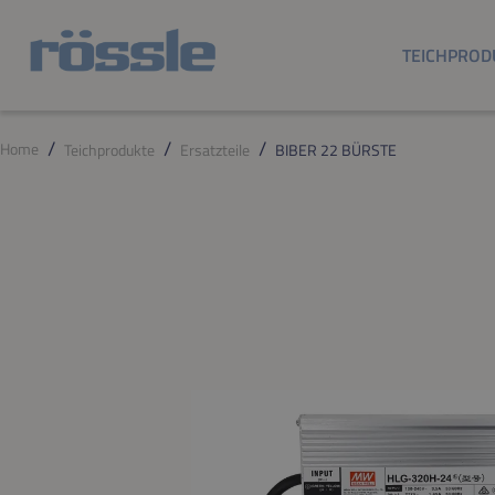
m Hauptinhalt springen
Zur Suche springen
Zur Hauptnavigation springen
TEICHPROD
Home
Teichprodukte
Ersatzteile
BIBER 22 BÜRSTE
Bildergalerie überspringen