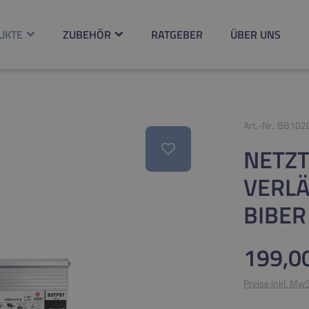
UKTE
ZUBEHÖR
RATGEBER
ÜBER UNS
Art.-Nr.:
BB102
NETZTE
VERL
BIBER
Regulärer Pr
199,0
Preise inkl. Mw