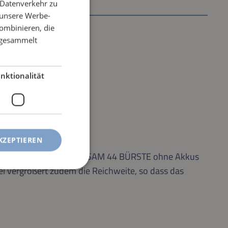
 Datenverkehr zu
 unsere Werbe-
ombinieren, die
e gesammelt
nktionalität
KZEPTIEREN
IBER 22 BÜRSTE und BISAM 44 BÜRSTE ohne Akkus
el vergrößert zudem die Reichweite, so dass das