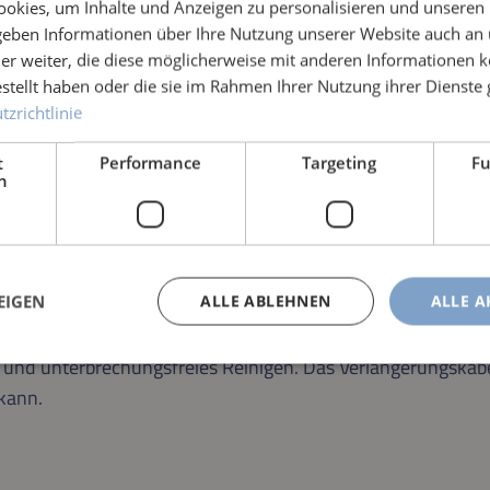
okies, um Inhalte und Anzeigen zu personalisieren und unseren
 geben Informationen über Ihre Nutzung unserer Website auch an
er weiter, die diese möglicherweise mit anderen Informationen k
estellt haben oder die sie im Rahmen Ihrer Nutzung ihrer Dienst
zrichtlinie
t
Performance
Targeting
Fu
h
BER und BISAM
EIGEN
ALLE ABLEHNEN
ALLE A
bel können die Teichreinigungsbürsten
BIMBI 11 BÜRSTE, B
s und unterbrechungsfreies Reinigen. Das Verlängerungskab
kann.