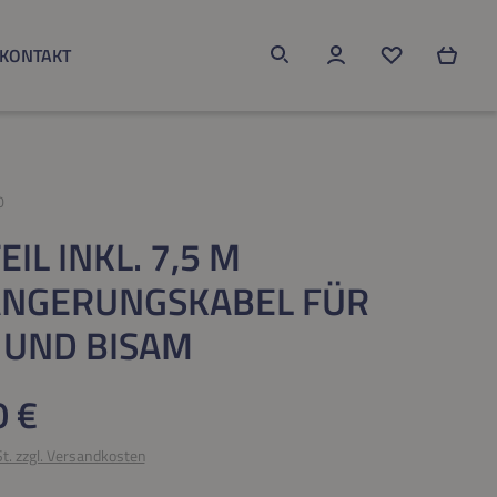
KONTAKT
Du hast 0 Produk
0
IL INKL. 7,5 M
ÄNGERUNGSKABEL FÜR
 UND BISAM
eis:
0 €
St. zzgl. Versandkosten