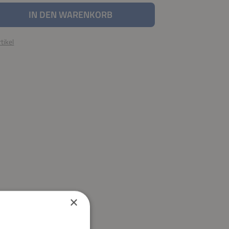
nzahl: Gib den gewünschten Wert ein oder be
IN DEN WARENKORB
tikel
×