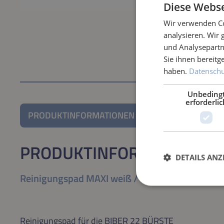
Diese Webse
Wir verwenden Co
analysieren. Wir
und Analysepartn
Sie ihnen bereitg
haben.
Datenschut
Unbeding
erforderlic
PRODUKTINFORMATIONEN
PRODUKTINFORMATIONEN
DETAILS ANZ
Reinigungspad MAXI weiß / weich
Reinigungspad für die BIBER 22 BÜRSTE