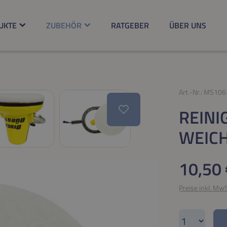
UKTE
ZUBEHÖR
RATGEBER
ÜBER UNS
Art.-Nr.:
MS106
REINI
EIC
Regulärer Pr
10,50 
Preise inkl. Mw
Produkt A