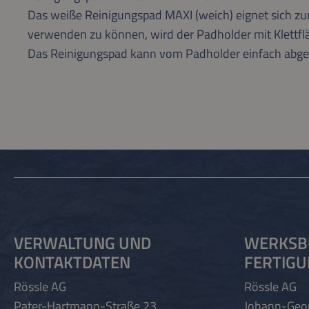
Das weiße Reinigungspad MAXI (weich) eignet sich z
verwenden zu können, wird der Padholder mit Klettfl
Das Reinigungspad kann vom Padholder einfach ab
VERWALTUNG UND
WERKSB
KONTAKTDATEN
FERTIG
Rössle AG
Rössle AG
Pater-Hartmann-Straße 23
Johann-Geo