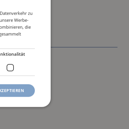
 Datenverkehr zu
 unsere Werbe-
ombinieren, die
e gesammelt
nktionalität
KZEPTIEREN