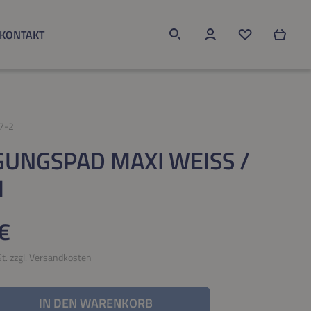
KONTAKT
Du hast 0 Produk
7-2
GUNGSPAD MAXI WEISS / W
H
eis:
€
St. zzgl. Versandkosten
nzahl: Gib den gewünschten Wert ein oder be
IN DEN WARENKORB