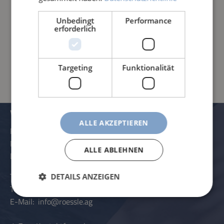
Unbedingt
Performance
erforderlich
PRODUKTINFORMATIONEN
Targeting
Funktionalität
VERWALTUNG UND KONTAKTDATEN
ALLE AKZEPTIEREN
Rössle AG
Pater-Hartmann-Straße 23
ALLE ABLEHNEN
D-87616 Marktoberdorf
Telefon:
+49 (0) 8342 - 70 59 5-0
DETAILS ANZEIGEN
Telefax:
+49 (0) 8342 - 70 59 5-70
E-Mail:
info@roessle.ag