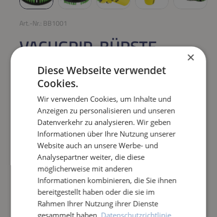
Art.-Nr.:
BB1001
VACUGRIP-BÜRSTE
×
GRÜN-ROT / SEHR HART
Diese Webseite verwendet
Cookies.
Regulärer Preis:
85,00 €
Wir verwenden Cookies, um Inhalte und
Anzeigen zu personalisieren und unseren
Preise inkl. MwSt. zzgl. Versandkosten
Datenverkehr zu analysieren. Wir geben
Sofort verfügbar,
Lieferzeit: 1-3 Tage
Informationen über Ihre Nutzung unserer
Website auch an unsere Werbe- und
Produkt Anzahl: Gib den gewünschten Wert e
Analysepartner weiter, die diese
IN DEN WARENKORB
möglicherweise mit anderen
Informationen kombinieren, die Sie ihnen
Frage zum Artikel
bereitgestellt haben oder die sie im
Rahmen Ihrer Nutzung ihrer Dienste
gesammelt haben.
Datenschutzrichtlinie