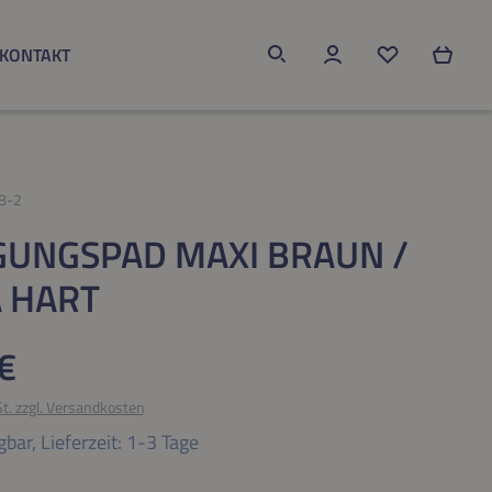
KONTAKT
Du hast 0 Produk
8-2
GUNGSPAD MAXI BRAUN /
 HART
eis:
€
St. zzgl. Versandkosten
gbar,
Lieferzeit: 1-3 Tage