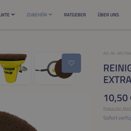
UKTE
ZUBEHÖR
RATGEBER
ÜBER UNS
Art.-Nr.:
MS106
REINI
EXTRA
Regulärer Pr
10,50 
Preise inkl. Mw
Sofort verfü