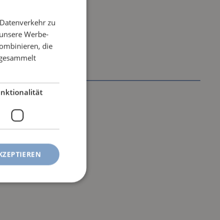
 Datenverkehr zu
 unsere Werbe-
ombinieren, die
e gesammelt
nktionalität
KZEPTIEREN