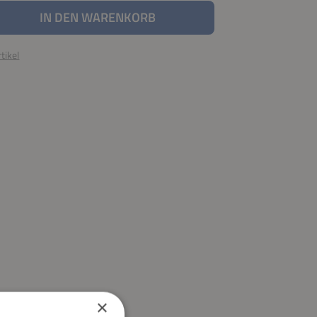
nzahl: Gib den gewünschten Wert ein oder be
IN DEN WARENKORB
tikel
×