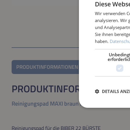
Diese Webse
Wir verwenden Co
analysieren. Wir
und Analysepartn
Sie ihnen bereitg
haben.
Datenschut
Unbeding
erforderlic
PRODUKTINFORMATIONEN
PRODUKTINFORMATIONEN
DETAILS ANZ
Reinigungspad MAXI braun / extra hart
Reinigungspad für die BIBER 22 BÜRSTE