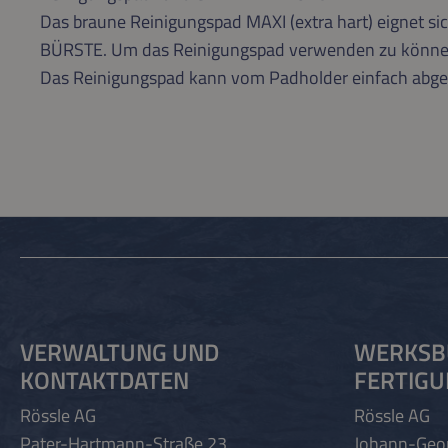
Das braune Reinigungspad MAXI (extra hart) eignet si
BÜRSTE. Um das Reinigungspad verwenden zu können, 
Das Reinigungspad kann vom Padholder einfach ab
VERWALTUNG UND
WERKSB
KONTAKTDATEN
FERTIG
Rössle AG
Rössle AG
Pater-Hartmann-Straße 23
Johann-Geo