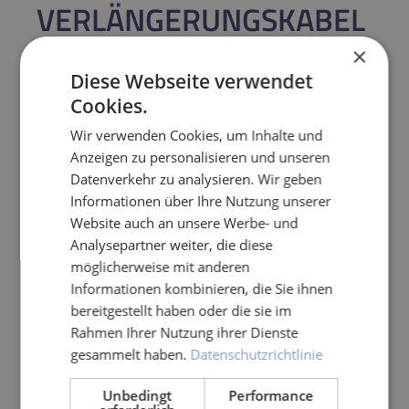
VERLÄNGERUNGSKABEL
7,5 M
×
Diese Webseite verwendet
Regulärer Preis:
49,90 €
Cookies.
Wir verwenden Cookies, um Inhalte und
Preise inkl. MwSt. zzgl. Versandkosten
Anzeigen zu personalisieren und unseren
Datenverkehr zu analysieren. Wir geben
Produkt Anzahl: Gib den gewünschten Wert e
Informationen über Ihre Nutzung unserer
IN DEN WARENKORB
Website auch an unsere Werbe- und
Analysepartner weiter, die diese
Frage zum Artikel
möglicherweise mit anderen
Informationen kombinieren, die Sie ihnen
bereitgestellt haben oder die sie im
Rahmen Ihrer Nutzung ihrer Dienste
gesammelt haben.
Datenschutzrichtlinie
Unbedingt
Performance
PRODUKTINFORMATIONEN