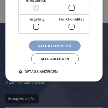
erforderlich
Targeting
Funktionalität
VERWALTUNG UND KONTAKTDATEN
Rössle AG
Pater-Hartmann-Straße 23
ALLE AKZEPTIEREN
D-87616 Marktoberdorf
Telefon:
+49 (0) 8342 - 70 59 5-0
ALLE ABLEHNEN
Telefax:
+49 (0) 8342 - 70 59 5-70
E-Mail:
info@roessle.ag
DETAILS ANZEIGEN
Zum Kontaktformular
Vertrag widerrufen