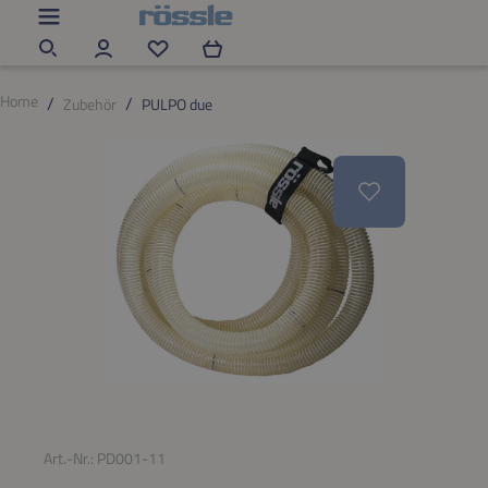
Zum Hauptinhalt springen
Du hast 0 Produkte auf dem Merkzettel
Home
Zubehör
PULPO due
Bildergalerie überspringen
Art.-Nr.:
PD001-11