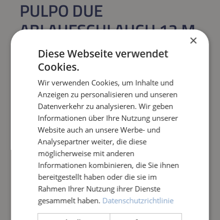
PULPO DUE
ABLAUFSCHLAUCH 12 M,
×
MIT 2X B-KUPPLUNG
Diese Webseite verwendet
Cookies.
Regulärer Preis:
303,45 €
Wir verwenden Cookies, um Inhalte und
Anzeigen zu personalisieren und unseren
Preise inkl. MwSt. zzgl. Versandkosten
Datenverkehr zu analysieren. Wir geben
Informationen über Ihre Nutzung unserer
Produkt Anzahl: Gib den gewünschten Wert e
IN DEN WARENKORB
Website auch an unsere Werbe- und
Analysepartner weiter, die diese
möglicherweise mit anderen
Frage zum Artikel
Informationen kombinieren, die Sie ihnen
bereitgestellt haben oder die sie im
Rahmen Ihrer Nutzung ihrer Dienste
gesammelt haben.
Datenschutzrichtlinie