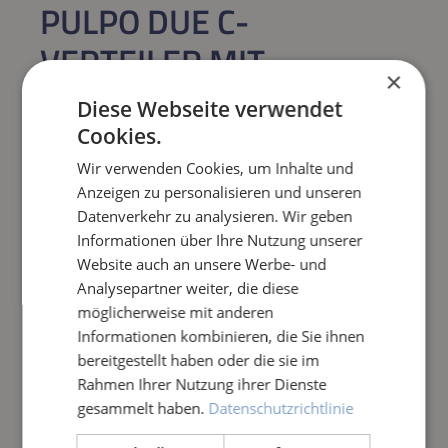
PULPO DUE C-
VERTEILER MIT
×
BLINDKUPPLUNG
Diese Webseite verwendet
Cookies.
Regulärer Preis:
260,61 €
Wir verwenden Cookies, um Inhalte und
Anzeigen zu personalisieren und unseren
Preise inkl. MwSt. zzgl. Versandkosten
Datenverkehr zu analysieren. Wir geben
Informationen über Ihre Nutzung unserer
Produkt Anzahl: Gib den gewünschten Wert e
IN DEN WARENKORB
Website auch an unsere Werbe- und
Analysepartner weiter, die diese
möglicherweise mit anderen
Frage zum Artikel
Informationen kombinieren, die Sie ihnen
bereitgestellt haben oder die sie im
Rahmen Ihrer Nutzung ihrer Dienste
gesammelt haben.
Datenschutzrichtlinie