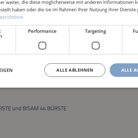
er weiter, die diese möglicherweise mit anderen Informationen k
estellt haben oder die sie im Rahmen Ihrer Nutzung ihrer Dienst
zrichtlinie
t
Performance
Targeting
Fu
h
chluss
EIGEN
ALLE ABLEHNEN
ALLE A
 BÜRSTE und BISAM 44 BÜRSTE