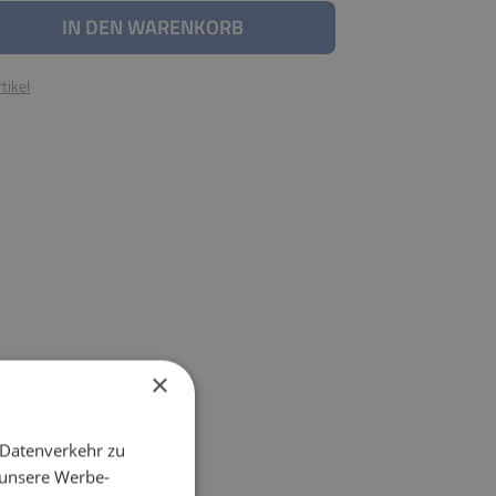
nzahl: Gib den gewünschten Wert ein oder be
IN DEN WARENKORB
tikel
×
 Datenverkehr zu
 unsere Werbe-