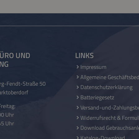
ÜRO UND
LINKS
UNG
Impressum
Allgemeine Geschäftsbe
rg-Fendt-Straße 50
Datenschutzerklärung
rktoberdorf
Batteriegesetz
reitag:
Versand-und-Zahlungsb
00 Uhr
Widerrufsrecht & Formul
45 Uhr
Download Gebrauchsanl
Katalog-Download