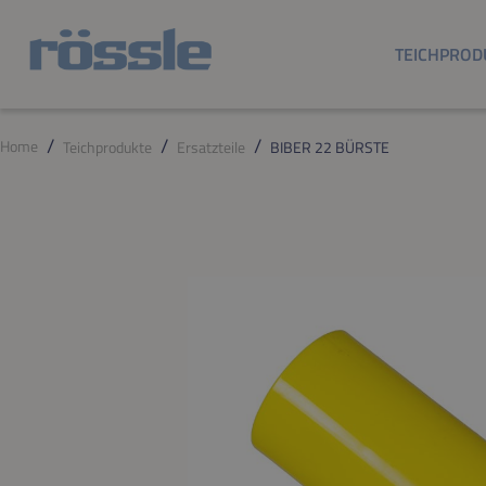
m Hauptinhalt springen
Zur Suche springen
Zur Hauptnavigation springen
TEICHPROD
Home
Teichprodukte
Ersatzteile
BIBER 22 BÜRSTE
Bildergalerie überspringen