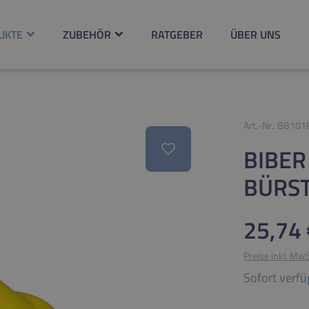
UKTE
ZUBEHÖR
RATGEBER
ÜBER UNS
Art.-Nr.:
BB101
BIBER
BÜRS
Regulärer Pr
25,74 
Preise inkl. Mw
Sofort verfü