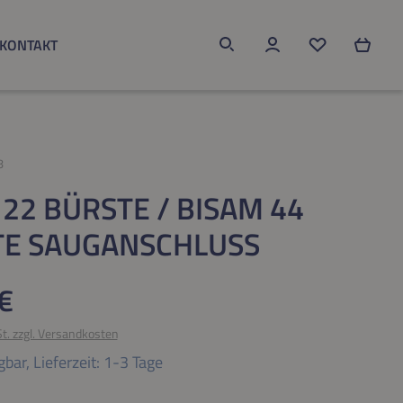
KONTAKT
Du hast 0 Produk
8
 22 BÜRSTE / BISAM 44
TE SAUGANSCHLUSS
eis:
€
St. zzgl. Versandkosten
gbar,
Lieferzeit: 1-3 Tage