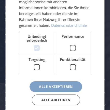
möglicherweise mit anderen
Rössle AG
Informationen kombinieren, die Sie ihnen
Pater-Hartmann-Straße 23
bereitgestellt haben oder die sie im
D-87616 Marktoberdorf
Rahmen Ihrer Nutzung ihrer Dienste
gesammelt haben.
Datenschutzrichtlinie
Telefon:
+49 (0) 8342 - 70 59 5-0
Telefax:
+49 (0) 8342 - 70 59 5-70
Unbedingt
Performance
erforderlich
E-Mail:
info@roessle.ag
Zum Kontaktformular
Targeting
Funktionalität
Vertrag widerrufen
WERKSBÜRO UND FERTIGUNG
ALLE AKZEPTIEREN
LINKS
ALLE ABLEHNEN