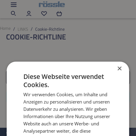
Zum Hauptinhalt springen
Du hast 0 Produkte auf dem Merkzettel
Home
LINKS
Cookie-Richtline
COOKIE-RICHTLINE
×
Diese Webseite verwendet
Produkte filtern
Cookies.
Wir verwenden Cookies, um Inhalte und
Keine Produkte gefunden.
Anzeigen zu personalisieren und unseren
Datenverkehr zu analysieren. Wir geben
Informationen über Ihre Nutzung unserer
Website auch an unsere Werbe- und
Analysepartner weiter, die diese
VERWALTUNG UND KONTAKTDATEN