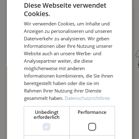
Diese Webseite verwendet
Cookies.
Wir verwenden Cookies, um Inhalte und
Anzeigen zu personalisieren und unseren
Datenverkehr zu analysieren. Wir geben
Informationen über Ihre Nutzung unserer
Website auch an unsere Werbe- und
Analysepartner weiter, die diese
möglicherweise mit anderen
Informationen kombinieren, die Sie ihnen
bereitgestellt haben oder die sie im
Rahmen Ihrer Nutzung ihrer Dienste
gesammelt haben.
Datenschutzrichtlinie
CLE
BÜ
ZU
BI
Unbedingt
Performance
AR-
erforderlich
RS
SÄT
MB
DR
TE
ZLI
I 11
Wec
Mit
Der
Die
UM
NK
CH
BÜ