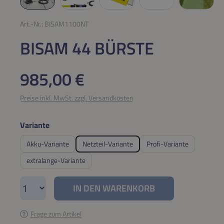
Art.-Nr.:
BISAM1100NT
BISAM 44 BÜRSTE
Regulärer Preis:
985,00 €
Preise inkl. MwSt. zzgl. Versandkosten
auswählen
Variante
Akku-Variante
Netzteil-Variante
Profi-Variante
extralange-Variante
Produkt Anzahl: Gib den gewünschten Wert e
IN DEN WARENKORB
Frage zum Artikel